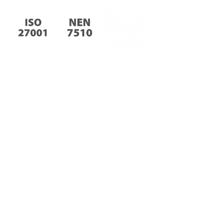
Veilig & vertrouwd
Bij Therapieland hechten we enorm veel waarde aan de
veiligheid en anonimiteit van ons platform. Therapieland
is ISO 27001 en NEN 7510 gecertificeerd, wat betekent dat
wij onze informatiebeveiliging volgens de norm
waarborgen. Ook zijn wij AVG-proof en voldoen wij aan de
geldende regels binnen de EU.