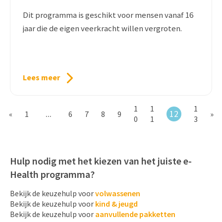
Dit programma is geschikt voor mensen vanaf 16
jaar die de eigen veerkracht willen vergroten.
Lees meer
1
1
1
...
12
«
1
6
7
8
9
»
0
1
3
Hulp nodig met het kiezen van het juiste e-
Health programma?
Bekijk de keuzehulp voor
volwassenen
Bekijk de keuzehulp voor
kind & jeugd
Bekijk de keuzehulp voor
aanvullende pakketten