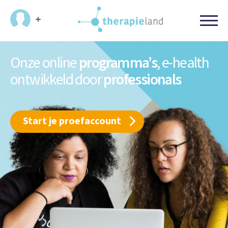
Onze online
programma’s
, e-health
ontwikkeld door
professionals
Start je proefaccount