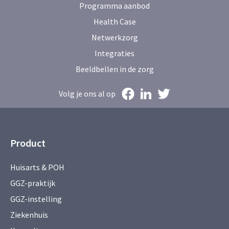
Programma aanbod
Health Case
Netwerkzorg
Integraties
Beeldbellen in de zorg
Volg je ons al op
Product
Huisarts & POH
GGZ-praktijk
GGZ-instelling
Ziekenhuis