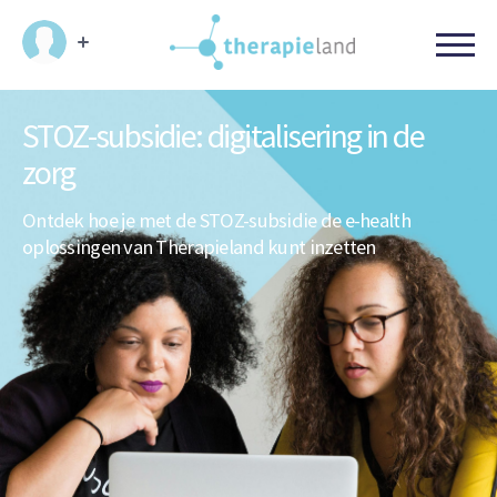
STOZ-subsidie:
digitalisering in de
zorg
Ontdek hoe je met de STOZ-subsidie de e-health
oplossingen van Therapieland kunt inzetten