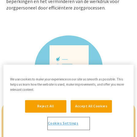
beperkingen en het verminderen van de werkdruk voor
zorgpersoneel door efficiëntere zorgprocessen.
We use cookies to make your experience on our site as smooth as possible. This
helps us learn how the website is used, make improvements, and offer you more
relevant content.
Reject All
Accept All Cookies
In het kort: Wat biedt
Cookies Settings
de STOZ-subsidie?