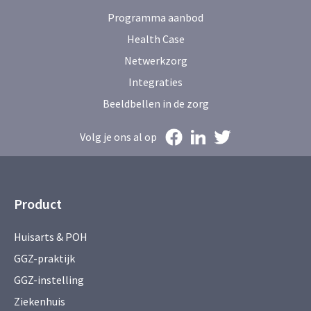
Programma aanbod
Health Case
Netwerkzorg
Integraties
Beeldbellen in de zorg
Volg je ons al op
Product
Huisarts & POH
GGZ-praktijk
GGZ-instelling
Ziekenhuis