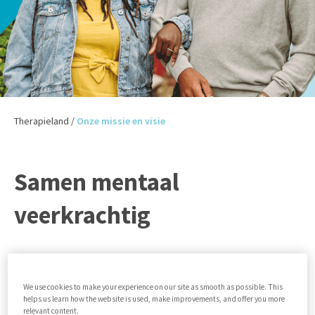
Therapieland
/
Onze missie en visie
Samen mentaal
veerkrachtig
We leven in een maatschappij die constant in beweging is
en waarin mensen steeds sneller in hun behoefte willen
We use cookies to make your experience on our site as smooth as possible. This
worden voorzien. Ook de vraag naar snelle en kwalitatieve
helps us learn how the website is used, make improvements, and offer you more
psychologische ondersteuning groeit, terwijl we steeds
relevant content.