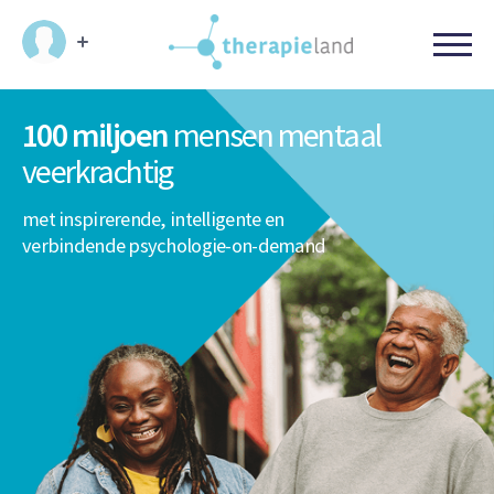
100 miljoen
mensen
mentaal
veerkrachtig
met inspirerende, intelligente en
verbindende psychologie-on-demand