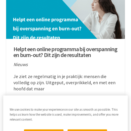
Helpt een online programma bij overspanning
en burn-out? Dit zijn de resultaten
Nieuws
Je ziet ze regelmatig in je praktijk: mensen die
volledig op zijn. Uitgeput, overprikkeld, en met een
hoofd dat maar
We use cookies to make your experience on our site as smooth as possible. This
helps us learn how the website is used, make improvements, and offer you more
Lees meer
relevant content.