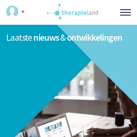
Laatste
nieuws
&
ontwikkelingen