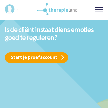
Is de cliënt instaat diens emoties
goed te reguleren?
Start je proefaccount