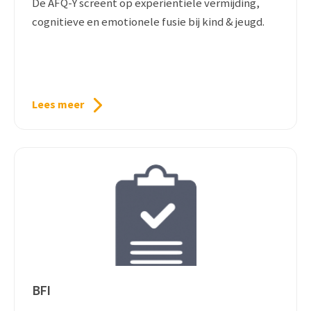
De AFQ-Y screent op experiëntiële vermijding,
cognitieve en emotionele fusie bij kind & jeugd.
Lees meer
BFI