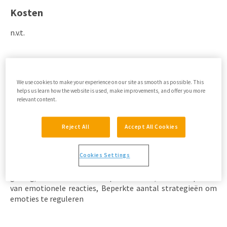
Kosten
n.v.t.
Samenvatting
De DERS is een vragenlijst voor adolescenten en
We use cookies to make your experience on our site as smooth as possible. This
helps us learn how the website is used, make improvements, and offer you more
volwassenen bedoeld om moeilijkheden in de
relevant content.
emotieregulatie te meten (Gratz & Roemer, 2004).
Reject All
Accept All Cookies
Schalen
Totaalscore, Gebrek aan emotioneel bewustzijn, Gebrek
Cookies Settings
aan emotionele helderheid, Moeite met doelgericht
gedrag, Problemen met impulscontrole, Niet accepteren
van emotionele reacties, Beperkte aantal strategieën om
emoties te reguleren