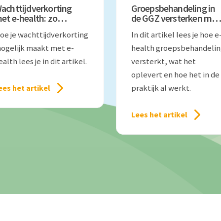
achttijdverkorting
Groepsbehandeling in
et e-health: zo
de GGZ versterken met
verbrug je de wachttijd
e-health
oe je wachttijdverkorting
In dit artikel lees je hoe e
n de GGZ
ogelijk maakt met e-
health groepsbehandelin
ealth lees je in dit artikel.
versterkt, wat het
oplevert en hoe het in de
praktijk al werkt.
ees het artikel
Lees het artikel