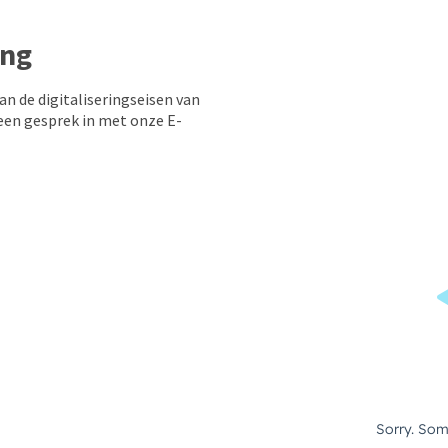
ing
n de digitaliseringseisen van
 een gesprek in met onze E-