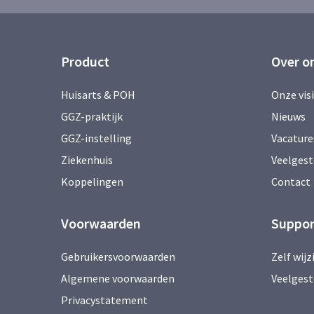
Product
Over o
Huisarts & POH
Onze vis
GGZ-praktijk
Nieuws
GGZ-instelling
Vacature
Ziekenhuis
Veelgest
Koppelingen
Contact
Voorwaarden
Suppor
Gebruikersvoorwaarden
Zelf wij
Algemene voorwaarden
Veelgest
Privacystatement