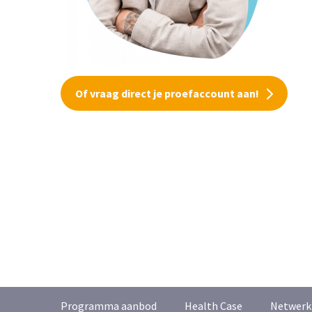
Of vraag direct je proefaccount aan!
Programma aanbod
Health Case
Netwerk