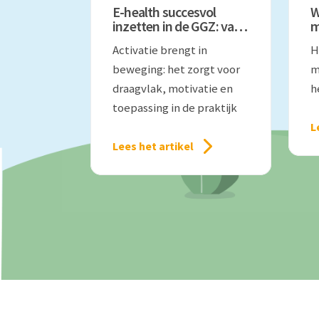
E-health succesvol
W
inzetten in de GGZ: van
m
implementatie naar
o
Activatie brengt in
H
activatie
i
beweging: het zorgt voor
m
draagvlak, motivatie en
h
toepassing in de praktijk
L
Lees het artikel