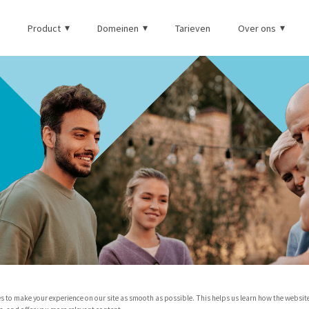
Product
Domeinen
Tarieven
Over ons
s to make your experience on our site as smooth as possible. This helps us learn how the websit