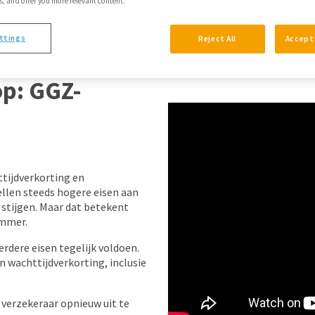
 and offer you more relevant content.
ttings
Reject All
Accept 
op: GGZ-
ttijdverkorting en
llen steeds hogere eisen aan
t stijgen. Maar dat betekent
immer.
erdere eisen tegelijk voldoen.
n wachttijdverkorting, inclusie
e verzekeraar opnieuw uit te