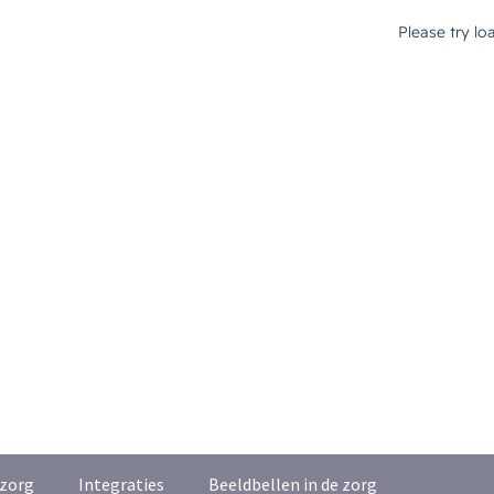
zorg
Integraties
Beeldbellen in de zorg