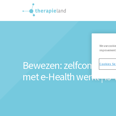
We use cookie
improvements,
Bewezen: zelfcompassi
Cookies Se
met e-Health werkt | IJ-