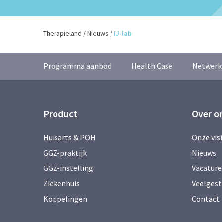
Therapieland
/
Nieuws
/
IJ-lab
Programma aanbod
Health Case
Netwerk
Product
Over o
Huisarts & POH
Onze vis
GGZ-praktijk
Nieuws
GGZ-instelling
Vacature
Ziekenhuis
Veelgest
Koppelingen
Contact