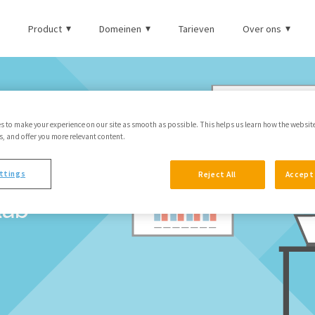
Product
Domeinen
Tarieven
Over ons
s to make your experience on our site as smooth as possible. This helps us learn how the websit
 and offer you more relevant content.
e vergroten
ttings
Reject All
Accept 
lab