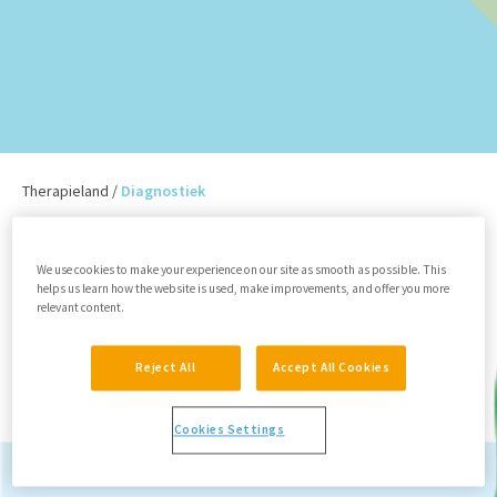
Therapieland
/
Diagnostiek
Geen resultaten gevonden
We use cookies to make your experience on our site as smooth as possible. This
helps us learn how the website is used, make improvements, and offer you more
relevant content.
Reject All
Accept All Cookies
Cookies Settings