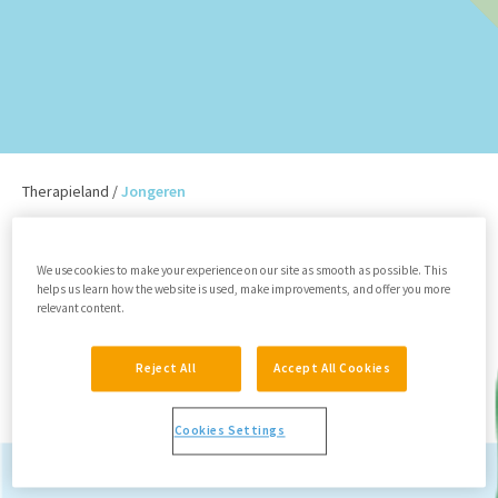
Therapieland
/
Jongeren
Geen resultaten gevonden
We use cookies to make your experience on our site as smooth as possible. This
helps us learn how the website is used, make improvements, and offer you more
relevant content.
Reject All
Accept All Cookies
Cookies Settings