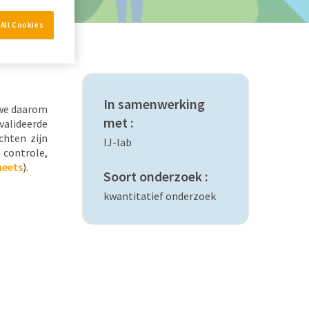
All Cookies
In samenwerking
 we daarom
met :
valideerde
chten zijn
IJ-lab
controle,
heets
).
Soort onderzoek :
kwantitatief onderzoek