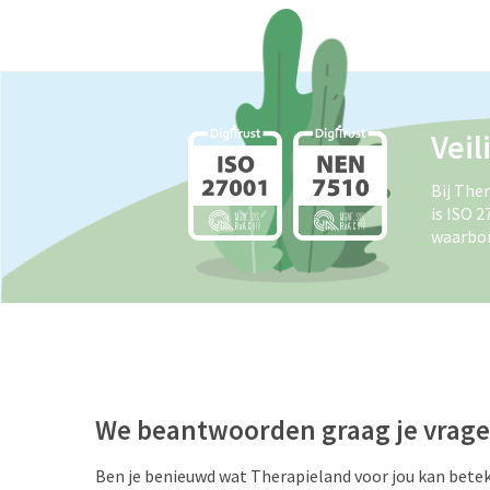
Veil
Bij The
is ISO 
waarbor
We beantwoorden graag je vrag
Ben je benieuwd wat Therapieland voor jou kan bete