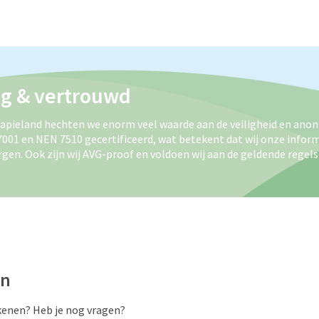
ig & vertrouwd
rapieland hechten we enorm veel waarde aan de veiligheid en anon
27001 en NEN 7510 gecertificeerd, wat betekent dat wij onze infor
gen. Ook zijn wij AVG-proof en voldoen wij aan de geldende regels
en
kenen? Heb je nog vragen?