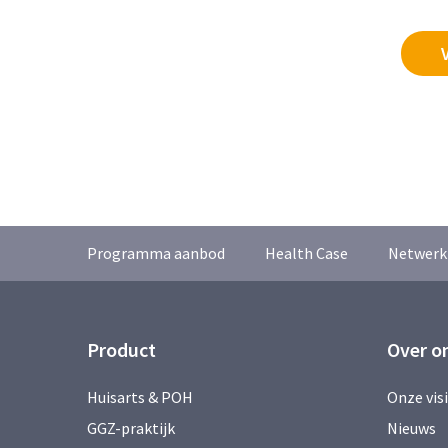
Programma aanbod
Health Case
Netwerk
Product
Over o
Huisarts & POH
Onze vis
GGZ-praktijk
Nieuws