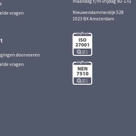
maandag t/m vrijdag 9u-17u
s
Nieuwendammerdijk 528
elde vragen
1023 BX Amsterdam
t
zigingen doorvoeren
elde vragen