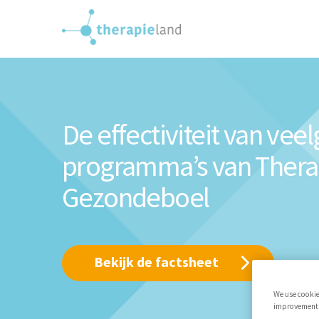
De effectiviteit van vee
programma’s van Thera
Gezondeboel
Bekijk de factsheet
We use cookie
improvements,