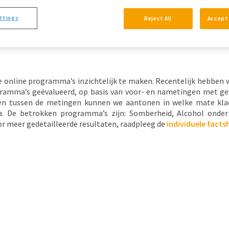
ttings
Reject All
Accept 
s
nze online programma’s inzichtelijk te maken. Recentelijk hebben
ogramma’s geëvalueerd, op basis van voor- en nametingen met ge
enen tussen de metingen kunnen we aantonen in welke mate kla
De betrokken programma’s zijn: Somberheid, Alcohol onder 
or meer gedetailleerde resultaten, raadpleeg de
individuele facts