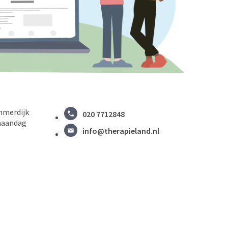
mmerdijk
020 7712848
maandag
info@therapieland.nl