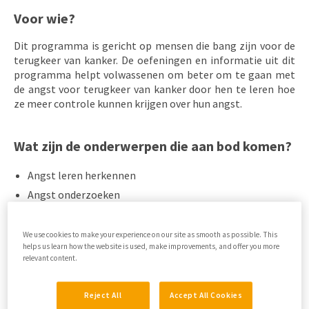
Voor wie?
Dit programma is gericht op mensen die bang zijn voor de
terugkeer van kanker. De oefeningen en informatie uit dit
programma helpt volwassenen om beter om te gaan met
de angst voor terugkeer van kanker door hen te leren hoe
ze meer controle kunnen krijgen over hun angst.
Wat zijn de onderwerpen die aan bod komen?
Angst leren herkennen
Angst onderzoeken
Anders naar je angst kijken
Omgaan met piekeren
We use cookies to make your experience on our site as smooth as possible. This
helps us learn how the website is used, make improvements, and offer you more
Vermijding doorbreken
relevant content.
Leuke dingen doen
Leren ontspannen
Reject All
Accept All Cookies