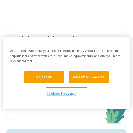
Enkele voordelen van het programma
ACT – Toegewijde actie
We use cookies to make your experience on our site as smooth as possible. This
helps us learn how the website is used, make improvements, and offer you more
relevant content.
Het is een kort programma.
Het bevat beeldende metaforen.
Reject All
Accept All Cookies
Biedt handvatten voor het nemen van
toegewijde actie.
Cookies Settings
Het is ontwikkeld voor een brede
doelgroep.