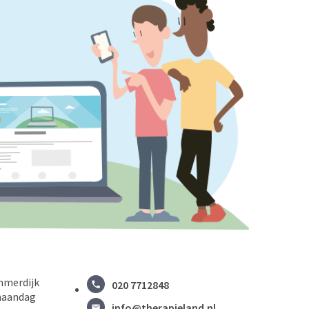
mmerdijk
020 7712848
maandag
info@therapieland.nl