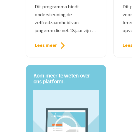
Dit programma biedt
Dit 
ondersteuning de
voor
zelfredzaamheid van
lere
jongeren die net 18 jaar zijn of
opvo
worden.
Lees meer
Lee
Kom meer te weten over
ons platform.
V
i
d
e
o
s
p