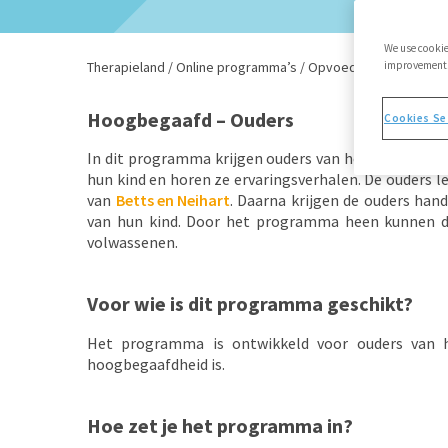
We use cookie
Therapieland
/
Online programma’s
/
Opvoeding
/
improvements,
Hoogbega
Hoogbegaafd – Ouders
Cookies Se
In dit programma krijgen ouders van hoogbegaafde j
hun kind en horen ze ervaringsverhalen. De ouders l
van
Betts en Neihart
. Daarna krijgen de ouders ha
van hun kind. Door het programma heen kunnen de
volwassenen.
Voor wie is dit programma geschikt?
Het programma is ontwikkeld voor ouders van h
hoogbegaafdheid is.
Hoe zet je het programma in?