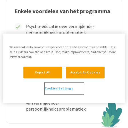
Enkele voordelen van het programma
Psycho-educatie over vermijdende-
persoonlijkheidsproblematiek
In te zetten aan het begin van de
behandeling
We use cookies to make your experience on our site as smooth as possible. This
helps us learn how the website is used, make improvements, and offer you more
Programma voor de sociale omgeving
relevant content.
zodat deze leert om te gaan met
problematiek
Reject All
Accept All Cookies
Inzichtgevende opdrachten
Kort en overzichtelijk programma
Cookies Settings
Ook te gebruiken bij enkele trekken van
van vermijdende-
persoonlijkheidsproblematiek