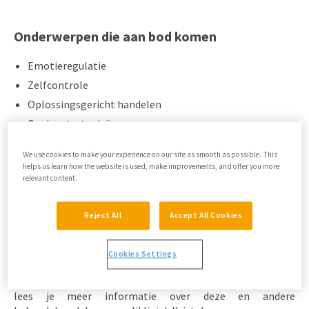
Onderwerpen die aan bod komen
Emotieregulatie
Zelfcontrole
Oplossingsgericht handelen
Copingstrategieën
Assertiviteit
We use cookies to make your experience on our site as smooth as possible. This
Relaties
helps us learn how the website is used, make improvements, and offer you more
relevant content.
Hoe is
Controle over je emoties – Eenvoudige
Reject All
Accept All Cookies
taal
ontwikkeld?
Dit programma is gebaseerd op de behandelmodule
Cookies Settings
“Controle over emoties” ontwikkeld door GGZ Rivierduinen
op polikliniek Kristal. Op de website van
GGZ Rivierduinen
lees je meer informatie over deze en andere