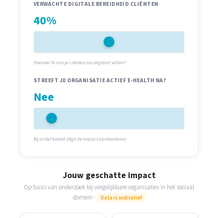
VERWACHTE DIGITALE BEREIDHEID CLIËNTEN
40%
Hoeveel % van je cliënten zou digitaal willen?
STREEFT JE ORGANISATIE ACTIEF E-HEALTH NA?
Nee
Bij actief beleid stijgt de impact aantoonbaar
Jouw geschatte impact
Op basis van onderzoek bij vergelijkbare organisaties in het sociaal
domein ·
Data is indicatief