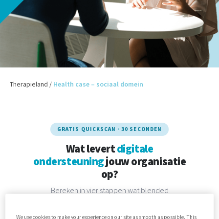
Therapieland
/
Health case – sociaal domein
GRATIS QUICKSCAN · 30 SECONDEN
Wat levert
digitale
ondersteuning
jouw organisatie
op?
Bereken in vier stappen wat blended
begeleiding kan betekenen voor jouw team,
cliënten en gemeente. Op basis van
We use cookies to make your experience on our site as smooth as possible. This