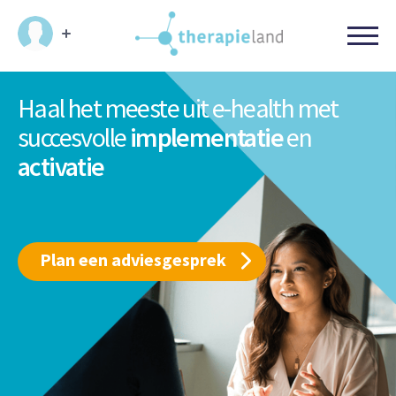
Haal het meeste uit e-health
met
succesvolle
implementatie
en
activatie
Plan een adviesgesprek