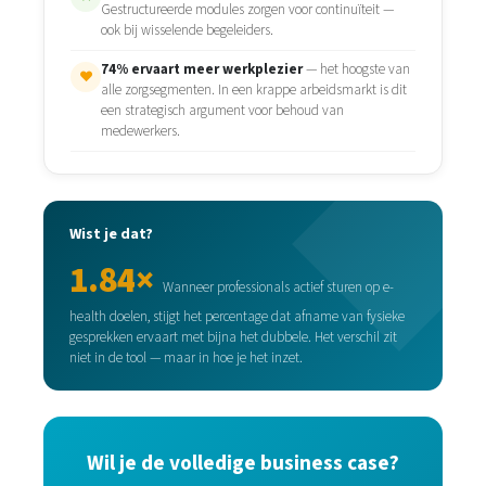
Gestructureerde modules zorgen voor continuïteit —
ook bij wisselende begeleiders.
74% ervaart meer werkplezier
— het hoogste van
♥
alle zorgsegmenten. In een krappe arbeidsmarkt is dit
een strategisch argument voor behoud van
medewerkers.
Wist je dat?
1.84×
Wanneer professionals actief sturen op e-
health doelen, stijgt het percentage dat afname van fysieke
gesprekken ervaart met bijna het dubbele. Het verschil zit
niet in de tool — maar in hoe je het inzet.
Wil je de volledige business case?