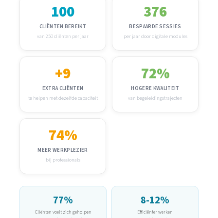
100
376
CLIËNTEN BEREIKT
BESPAARDE SESSIES
van 250 cliënten per jaar
per jaar door digitale modules
+9
72%
EXTRA CLIËNTEN
HOGERE KWALITEIT
te helpen met dezelfde capaciteit
van begeleidingstrajecten
74%
MEER WERKPLEZIER
bij professionals
77%
8-12%
Cliënten voelt zich geholpen
Efficiënter werken