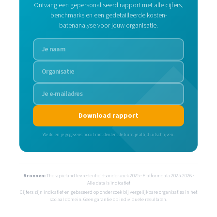
Ontvang een gepersonaliseerd rapport met alle cijfers,
benchmarks en een gedetailleerde kosten-
batenanalyse voor jouw organisatie.
Download rapport
We delen je gegevens nooit met derden. Je kunt je altijd uitschrijven.
Bronnen:
Therapieland tevredenheidsonderzoek 2025 · Platformdata 2025-2026 ·
Alle data is indicatief
Cijfers zijn indicatief en gebaseerd op onderzoek bij vergelijkbare organisaties in het
sociaal domein. Geen garantie op individuele resultaten.