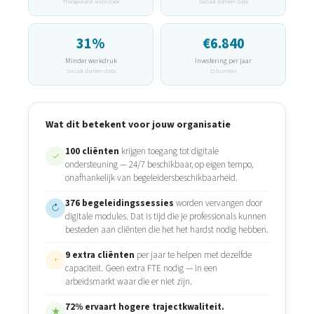
Therapieland onderzoek
Sociaal domein data
31%
€6.840
Minder werkdruk
Investering per jaar
Sociaal domein data
15 licenties
Wat dit betekent voor jouw organisatie
100
cliënten
krijgen toegang tot digitale
✓
ondersteuning — 24/7 beschikbaar, op eigen tempo,
onafhankelijk van begeleidersbeschikbaarheid.
376
begeleidingssessies
worden vervangen door
↻
digitale modules. Dat is tijd die je professionals kunnen
besteden aan cliënten die het het hardst nodig hebben.
9
extra cliënten
per jaar te helpen met dezelfde
+
capaciteit. Geen extra FTE nodig — in een
arbeidsmarkt waar die er niet zijn.
72% ervaart hogere trajectkwaliteit.
★