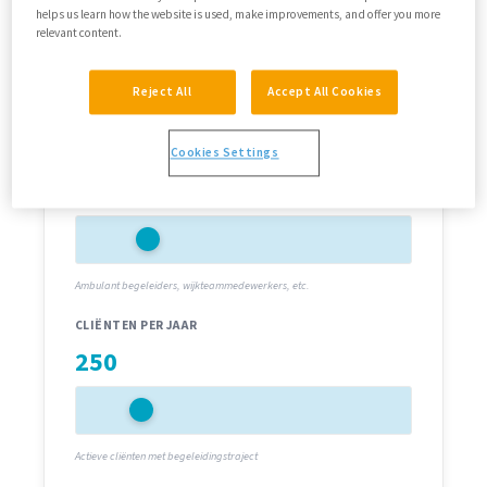
Therapieland-onderzoek in het sociaal domein.
helps us learn how the website is used, make improvements, and offer you more
relevant content.
Reject All
Accept All Cookies
Vul je gegevens in
Cookies Settings
AANTAL BEGELEIDERS / PROFESSIONALS
30
Ambulant begeleiders, wijkteammedewerkers, etc.
CLIËNTEN PER JAAR
250
Actieve cliënten met begeleidingstraject