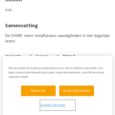
n.v.t.
Samenvatting
De CHIME meet mindfulness-vaardigheden in het dagelijks
leven.
CHIME vs. de MAAS en de FFMQ
De CHIME meet mindfulness-vaardigheden (gewaar
We use cookies to make your experience on our site as smooth as possible. This
helps us learn how the website is used, make improvements, and offer you more
innerlijke ervaringen, gewaar externe ervaringen,
relevant content.
bewust handelen, niet oordelende/accepterende
houding, niet reactieve/gedecentreerde houding,
Reject All
Accept All Cookies
open/niet-vermijdende houding, relativeren van
gedachten en inzicht).
Cookies Settings
De MAAS meet de
frequentie van alledaagse