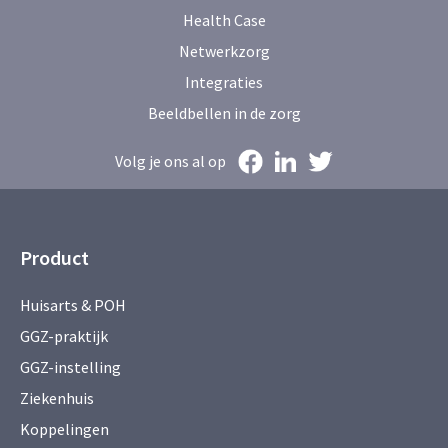
Health Case
Netwerkzorg
Integraties
Beeldbellen in de zorg
Volg je ons al op
Product
Huisarts & POH
GGZ-praktijk
GGZ-instelling
Ziekenhuis
Koppelingen