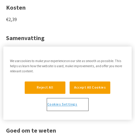
Kosten
€2,39
Samenvatting
De CBSK is bedoeld om bij kinderen vast te stellen hoe zij
hun vaardigheden inschatten op een aantal belangrijke
We use cookies to make your experience on our site as smooth as possible. This
levensgebieden en hoe zij hun globale gevoel van
helps us learn how the website is used, make improvements, and offer you more
eigenwaarde beoordelen.
relevant content.
Schalen
Reject All
Accept All Cookies
Schoolvaardigheden, sociale acceptatie, sportieve
Cookies Settings
vaardigheden, fysieke verschijning, gedragshouding en
gevoel van eigenwaarde.
Goed om te weten