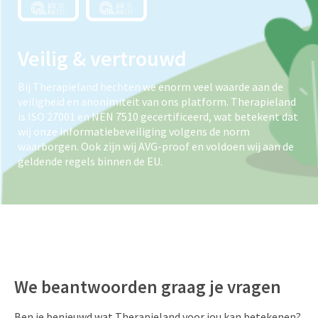
Veilig & vertrouwd
Bij Therapieland hechten we enorm veel waarde aan de
veiligheid en anonimiteit van ons platform. Therapieland
is ISO 27001 en NEN 7510 gecertificeerd, wat betekent dat
wij onze informatiebeveiliging volgens de norm
waarborgen. Ook zijn wij AVG-proof en voldoen wij aan de
geldende regels binnen de EU.
We beantwoorden graag je vragen
Ben je benieuwd wat Therapieland voor jou kan betekenen?