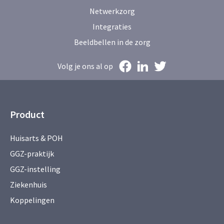
Netwerkzorg
Integraties
Beeldbellen in de zorg
Volg je ons al op
Product
Huisarts & POH
GGZ-praktijk
GGZ-instelling
Ziekenhuis
Koppelingen