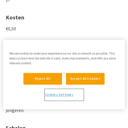
Kosten
€0,50
Samenvatting
We use cookies to make your experience on our site as smooth as possible. This
De SDQ meet psychosociale problematiek en vaardigheden
helps us learn how the website is used, make improvements, and offer you more
bij kinderen en jongeren. Het gaat hier om een snelle
relevant content.
screening: de verschillende domeinen worden zeer globaal
onderzocht.
Reject All
Accept All Cookies
Goed om te weten
Cookies Settings
De afkapwaarden zijn gebaseerd op onderzoek onder Britse
jongeren.
Schalen