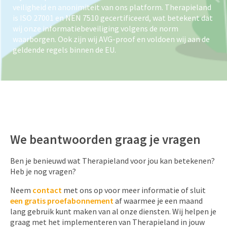
veiligheid en anonimiteit van ons platform. Therapieland
is ISO 27001 en NEN 7510 gecertificeerd, wat betekent dat
wij onze informatiebeveiliging volgens de norm
waarborgen. Ook zijn wij AVG-proof en voldoen wij aan de
geldende regels binnen de EU.
We beantwoorden graag je vragen
Ben je benieuwd wat Therapieland voor jou kan betekenen?
Heb je nog vragen?
Neem
contact
met ons op voor meer informatie of sluit
een gratis proefabonnement
af waarmee je een maand
lang gebruik kunt maken van al onze diensten. Wij helpen je
graag met het implementeren van Therapieland in jouw