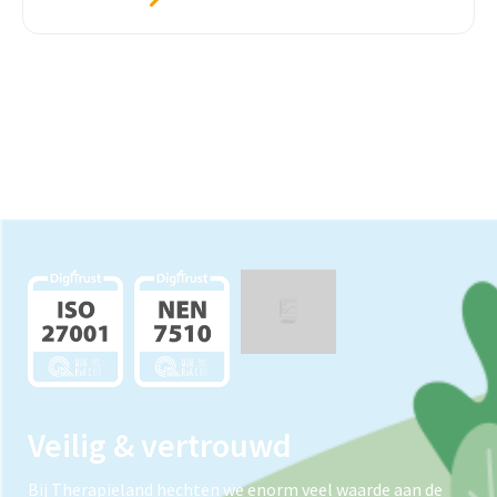
Veilig & vertrouwd
Bij Therapieland hechten we enorm veel waarde aan de