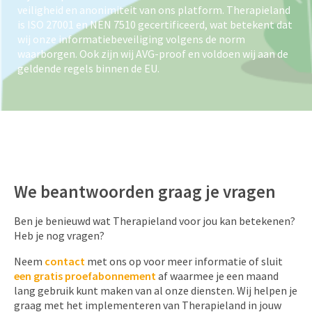
veiligheid en anonimiteit van ons platform. Therapieland
is ISO 27001 en NEN 7510 gecertificeerd, wat betekent dat
wij onze informatiebeveiliging volgens de norm
waarborgen. Ook zijn wij AVG-proof en voldoen wij aan de
geldende regels binnen de EU.
We beantwoorden graag je vragen
Ben je benieuwd wat Therapieland voor jou kan betekenen?
Heb je nog vragen?
Neem
contact
met ons op voor meer informatie of sluit
een gratis proefabonnement
af waarmee je een maand
lang gebruik kunt maken van al onze diensten. Wij helpen je
graag met het implementeren van Therapieland in jouw