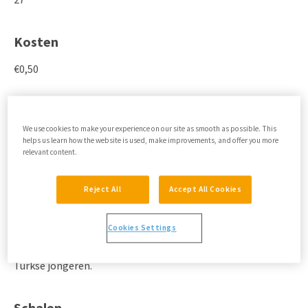
Kosten
€0,50
Samenvatting
We use cookies to make your experience on our site as smooth as possible. This
De SDQ meet psychosociale problematiek en vaardigheden
helps us learn how the website is used, make improvements, and offer you more
bij kinderen en jongeren. Het gaat hier om een snelle
relevant content.
screening: de verschillende domeinen worden zeer globaal
onderzocht.
Reject All
Accept All Cookies
Goed om te weten
Cookies Settings
De afkapwaarden zijn gebaseerd op onderzoek onder
Turkse jongeren.
Schalen