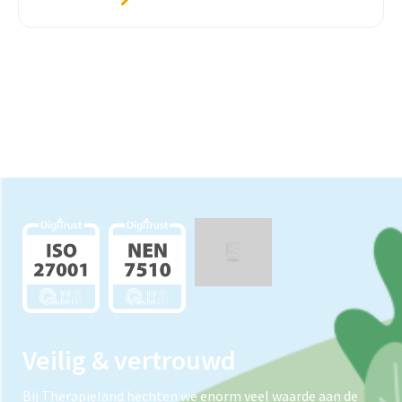
Veilig & vertrouwd
Bij Therapieland hechten we enorm veel waarde aan de