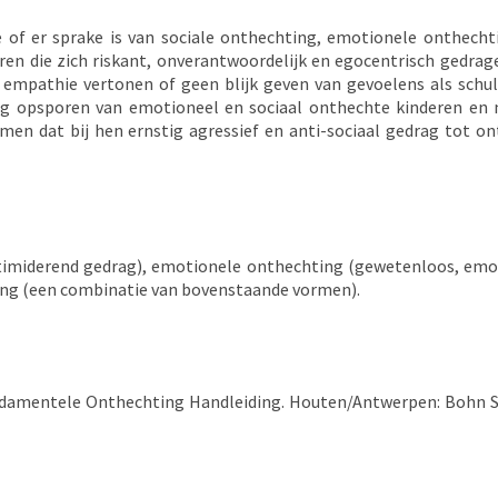
e of er sprake is van sociale onthechting, emotionele onthecht
ren die zich riskant, onverantwoordelijk en egocentrisch gedrag
mpathie vertonen of geen blijk geven van gevoelens als schuld
jdig opsporen van emotioneel en sociaal onthechte kinderen en
men dat bij hen ernstig agressief en anti-sociaal gedrag tot on
ntimiderend gedrag), emotionele onthechting (gewetenloos, emo
ing (een combinatie van bovenstaande vormen).
 Fundamentele Onthechting Handleiding. Houten/Antwerpen: Bohn S