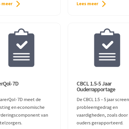
s meer
Lees meer
erQol-7D
CBCL 1.5-5 Jaar
Ouderrapportage
arerQol-7D meet de
De CBCL 1.5 – 5 jaar scree
sting en economische
probleemgedrag en
rderingscomponent van
vaardigheden, zoals door
elzorgers.
ouders gerapporteerd.