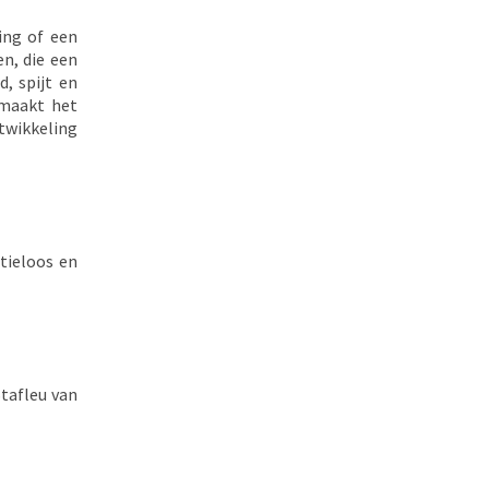
ing of een
en, die een
, spijt en
 maakt het
twikkeling
tieloos en
tafleu van