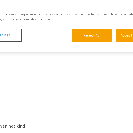
s to make your experience on our site as smooth as possible. This helps us learn how the websit
 and offer you more relevant content.
Informantrapportage
Fundamentele Onthechting)
ttings
Reject All
Accept 
 van het kind