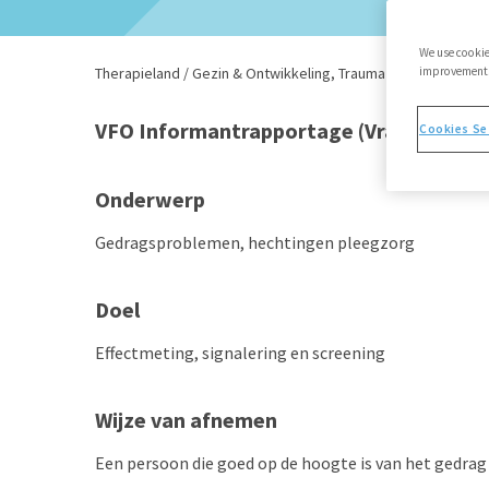
We use cookie
Therapieland
/
Gezin & Ontwikkeling
,
Trauma & Stress
improvements,
/
VFO 
VFO Informantrapportage (Vragenlijst 
Cookies Se
Onderwerp
Gedragsproblemen, hechtingen pleegzorg
Doel
Effectmeting, signalering en screening
Wijze van afnemen
Een persoon die goed op de hoogte is van het gedrag