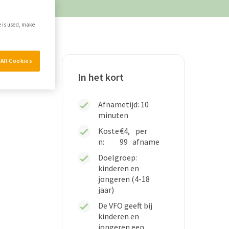
e is used, make
All Cookies
In het kort
Afnametijd: 10
minuten
Koste
€4,
per
n:
99
afname
Doelgroep:
kinderen en
jongeren (4-18
jaar)
De VFO geeft bij
kinderen en
jongeren een