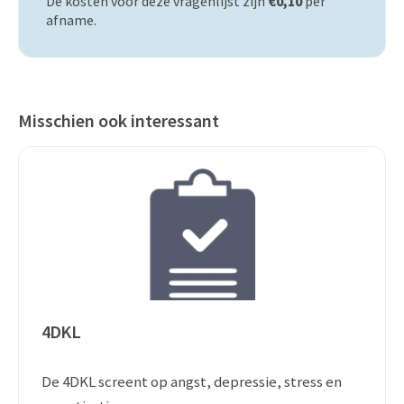
De kosten voor deze vragenlijst zijn
€0,10
per
afname.
Misschien ook interessant
4DKL
De 4DKL screent op angst, depressie, stress en