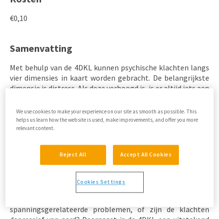
€0,10
Samenvatting
Met behulp van de 4DKL kunnen psychische klachten langs
vier dimensies in kaart worden gebracht. De belangrijkste
dimensie is distress. Als deze verhoogd is, is er altijd iets aan
de hand. Hoge scores op de schalen depressie en angst
maken de huisarts en patiënt attent op het mogelijke
We use cookies to make your experience on our site as smooth as possible. This
bestaan van een psychiatrisch probleem. De
helps us learn how the website is used, make improvements, and offer you more
somatisatieschaal geeft aan hoe sterk het lichaam
relevant content.
(mee)reageert op spanningen.
Reject All
Accept All Cookies
Wanneer inzetten
Cookies Settings
De 4DKL kan de huisarts een beter idee geven over de
richting waarin de klachten wijzen. Is er vooral sprake van
spanningsgerelateerde problemen, of zijn de klachten