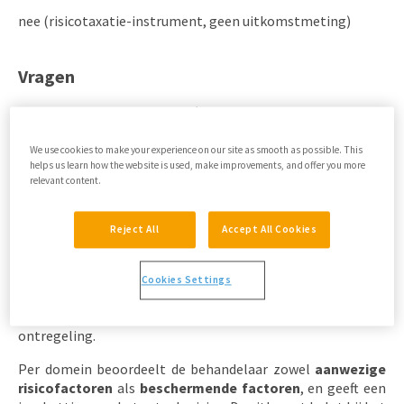
nee (risicotaxatie-instrument, geen uitkomstmeting)
Vragen
Meerdere risico­domeinen (suïcide, agressie, verslaving,
zelfzorg, maatschappelijke risico’s)
We use cookies to make your experience on our site as smooth as possible. This
helps us learn how the website is used, make improvements, and offer you more
relevant content.
Samenvatting
De RAF GGZ Volwassenen (Risicotaxatieformulier GGZ) is
Reject All
Accept All Cookies
een gestructureerd instrument dat professionals
ondersteunt bij het
in kaart brengen van
veiligheidsrisico’s
bij cliënten. Het formulier bevat
Cookies Settings
meerdere domeinen, waaronder suïcidaliteit, agressie,
zelfverwaarlozing, middelengebruik en maatschappelijke
ontregeling.
Per domein beoordeelt de behandelaar zowel
aanwezige
risicofactoren
als
beschermende factoren
, en geeft een