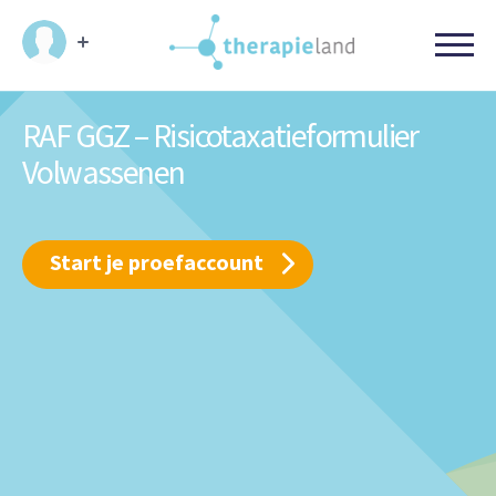
RAF GGZ – Risicotaxatieformulier
Volwassenen
Start je proefaccount