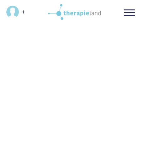
CSRQ
De CSRQ brengt in kaart of er sprake is van chronisch
slaaptekort bij kinderen en jongeren van 8 t/m 18 jaar.