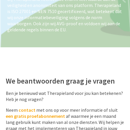
veiligheid en anonimiteit van ons platform. Therapieland
is ISO 27001 en NEN 7510 gecertificeerd, wat betekent dat
wij onze informatiebeveiliging volgens de norm
waarborgen. Ook zijn wij AVG-proof en voldoen wij aan de
geldende regels binnen de EU.
We beantwoorden graag je vragen
Ben je benieuwd wat Therapieland voor jou kan betekenen?
Heb je nog vragen?
Neem
contact
met ons op voor meer informatie of sluit
een gratis proefabonnement
af waarmee je een maand
lang gebruik kunt maken van al onze diensten. Wij helpen je
graag met het implementeren van Therapieland in jouw