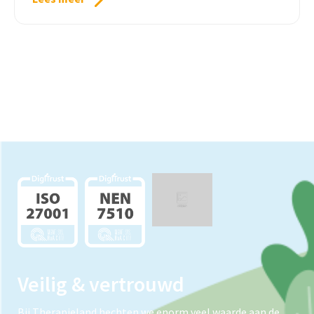
Veilig & vertrouwd
Bij Therapieland hechten we enorm veel waarde aan de