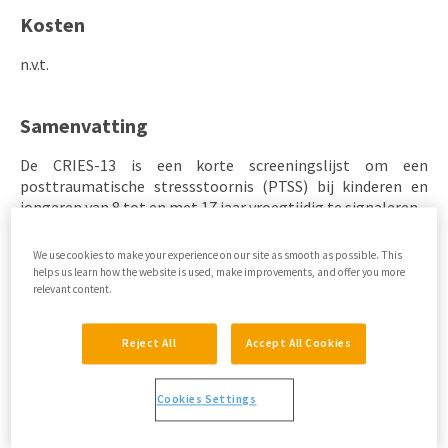
Kosten
n.v.t.
Samenvatting
De CRIES-13 is een korte screeningslijst om een
posttraumatische stressstoornis (PTSS) bij kinderen en
jongeren van 8 tot en met 17 jaar vroegtijdig te signaleren.
We use cookies to make your experience on our site as smooth as possible. This
Goed om te weten
helps us learn how the website is used, make improvements, and offer you more
relevant content.
Van een ingrijpende gebeurtenis is sprake als het kind
getuige is geweest van of werd geconfronteerd met een
Reject All
Accept All Cookies
gebeurtenis die een feitelijke of dreigende dood of een
ernstige verwonding met zich meebracht, of die een
bedreiging vormde voor de fysieke integriteit van het kind
Cookies Settings
of van anderen.