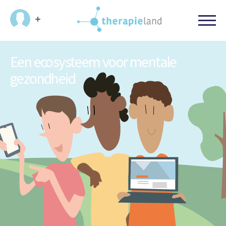
Een ecosysteem voor mentale
gezondheid