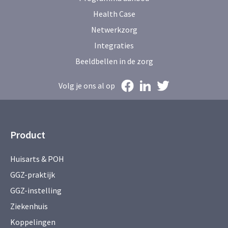
Health Case
Netwerkzorg
Integraties
Beeldbellen in de zorg
Volg je ons al op
Product
Huisarts & POH
GGZ-praktijk
GGZ-instelling
Ziekenhuis
Koppelingen