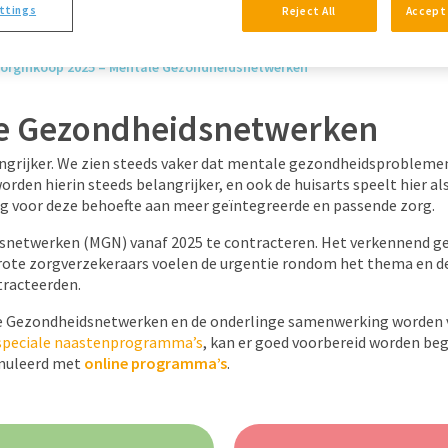
ttings
Reject All
Accept 
orginkoop 2025 – Mentale Gezondheidsnetwerken
le Gezondheidsnetwerken
grijker. We zien steeds vaker dat mentale gezondheidsproblemen
den hierin steeds belangrijker, en ook de huisarts speelt hier als
g voor deze behoefte aan meer geïntegreerde en passende zorg.
snetwerken (MGN) vanaf 2025 te contracteren. Het verkennend ge
grote zorgverzekeraars voelen de urgentie rondom het thema en d
tracteerden.
le Gezondheidsnetwerken en de onderlinge samenwerking worden v
speciale naastenprogramma’s
, kan er goed voorbereid worden be
imuleerd met
online programma’s
.