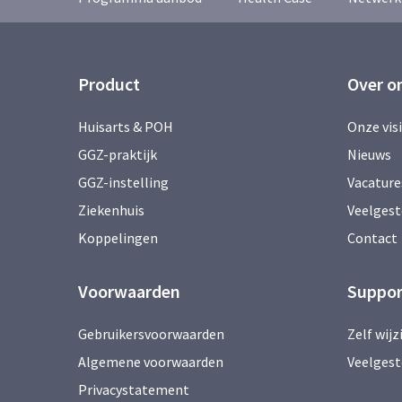
Product
Over o
Huisarts & POH
Onze vis
GGZ-praktijk
Nieuws
GGZ-instelling
Vacature
Ziekenhuis
Veelgest
Koppelingen
Contact
Voorwaarden
Suppor
Gebruikersvoorwaarden
Zelf wij
Algemene voorwaarden
Veelgest
Privacystatement