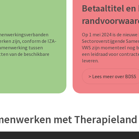
Betaaltitel en
randvoorwaar
amenwerkingsverbanden
Op 1 mei 2024 is de nieuwe
erken zijn, conform de IZA-
Sectoroverstijgende Samen
 samenwerking tussen
VWS zijn momenteel nog b
etten van de beschikbare
een leidraad voor contracter
leveren.
> Lees meer over BDSS
menwerken met Therapieland