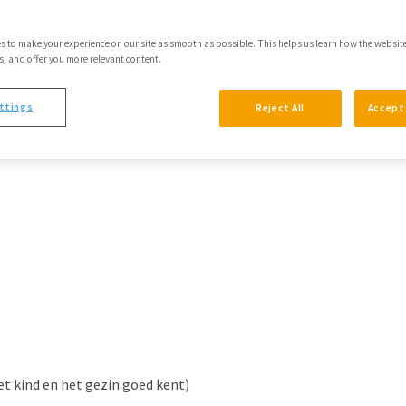
s to make your experience on our site as smooth as possible. This helps us learn how the websit
 and offer you more relevant content.
ttings
Reject All
Accept 
et kind en het gezin goed kent)