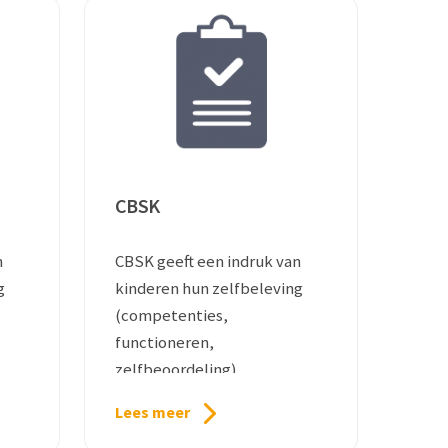
CBSK
n
CBSK geeft een indruk van
g
kinderen hun zelfbeleving
(competenties,
functioneren,
zelfbeoordeling).
Lees meer