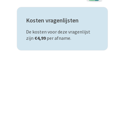
Kosten vragenlijsten
De kosten voor deze vragenlijst
zijn
€4,99
per afname.