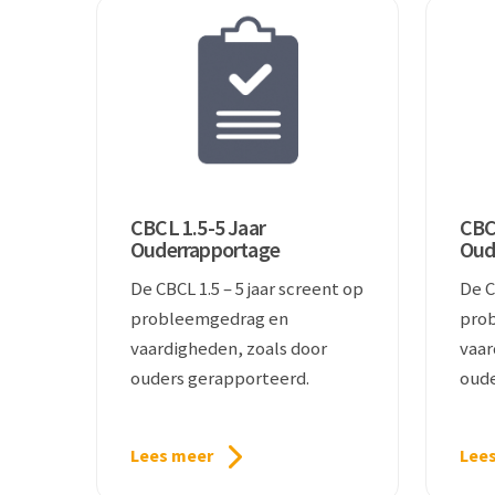
CBCL 1.5-5 Jaar
CBC
Ouderrapportage
Oud
De CBCL 1.5 – 5 jaar screent op
De CBCL 6
probleemgedrag en
pro
vaardigheden, zoals door
vaar
ouders gerapporteerd.
oude
Lees meer
Lee