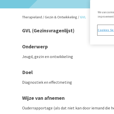
We use cookie
Therapieland
/
Gezin & Ontwikkeling
/
GVL
improvements,
GVL (Gezinsvragenlijst)
Cookies Se
Onderwerp
Jeugd, gezin en ontwikkeling
Doel
Diagnostiek en effectmeting
Wijze van afnemen
Ouderrapportage (als dat niet kan door iemand die h