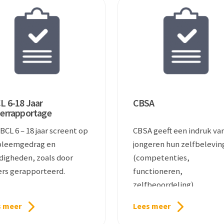
L 6-18 Jaar
CBSA
errapportage
 – 18 jaar screent op
CBSA geeft een indruk va
bleemgedrag en
jongeren hun zelfbelevin
digheden, zoals door
(competenties,
rs gerapporteerd.
functioneren,
zelfbeoordeling).
s meer
Lees meer