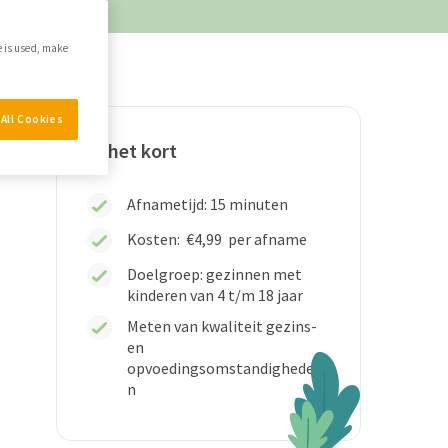
e is used, make
All Cookies
In het kort
Afnametijd: 15 minuten
Kosten:
€4,99
per afname
Doelgroep: gezinnen met
kinderen van 4 t/m 18 jaar
Meten van kwaliteit gezins-
en
opvoedingsomstandighede
n