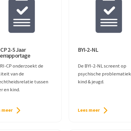
CP 2-5 Jaar
BYI-2-NL
errapportage
RI-CP onderzoekt de
De BYI-2-NL screent op
iteit van de
psychische problematiek 
chtheidsrelatie tussen
kind & jeugd.
r en kind.
s meer
Lees meer