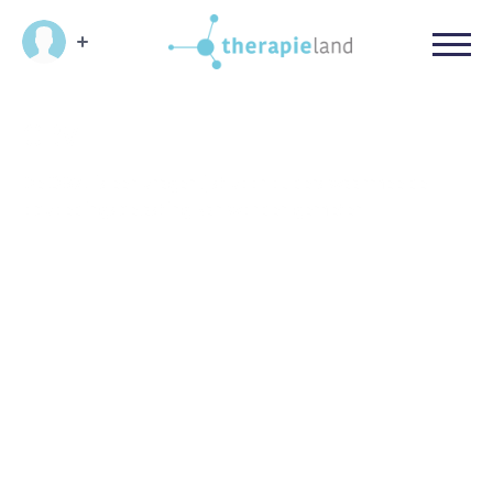
OBVL
De OBVL is een vragenlijst voor ouders waarmee de
opvoedingsbelasting kan worden gemeten.