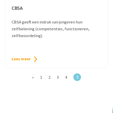
CBSA
CBSA geeft een indruk van jongeren hun
zelfbeleving (competenties, functioneren,
zelfbeoordeling).
Lees meer
5
«
1
2
3
4