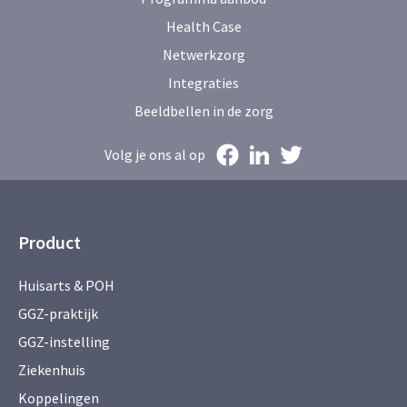
Health Case
Netwerkzorg
Integraties
Beeldbellen in de zorg
Volg je ons al op
Product
Huisarts & POH
GGZ-praktijk
GGZ-instelling
Ziekenhuis
Koppelingen