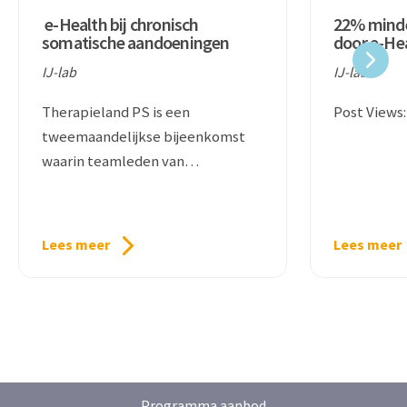
e-Health bij chronisch
22% minde
somatische aandoeningen
door e-He
lab
IJ-lab
IJ-lab
Therapieland PS is een
Post Views:
tweemaandelijkse bijeenkomst
waarin teamleden van
Therapieland en onderzoekers uit
het veld in gesprek gaan over de
Lees meer
Lees meer
Programma aanbod