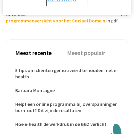
Download het
programmaoverzicht voor de huisartsenzorg
in pdf
Download het
programmaoverzicht voor het Sociaal Domein
in pdf
Meest recente
Meest populair
5 tips om cliënten gemotiveerd te houden met e-
health
Barbara Montagne
Helpt een online programma bij overspanning en
burn-out? Dit zijn de resultaten
Hoe e-health de werkdruk in de GGZ verlicht