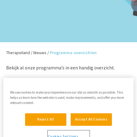
Therapieland
/
Nieuws
/
Programma-overzichten
Bekijk al onze programma’s in een handig overzicht.
We use cookies to make your experience on our site as smooth as possible. This
Download het
gehele programmaoverzicht
in pdf
helps us learn how the website is used, make improvements, and offer you more
Download het
relevant content.
programmaoverzicht voor GGZ volwassenen
in pdf
Download het
programmaoverzicht voor GGZ kind & jeugd
in pdf
Reject All
Accept All Cookies
Download het
programmaoverzicht voor de ziekenhuiszorg
in pdf
Cookies Settings