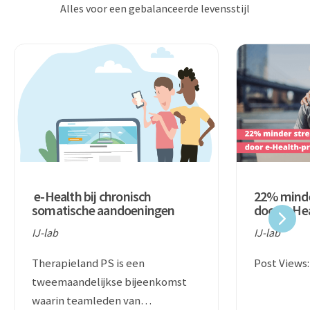
Alles voor een gebalanceerde levensstijl
e-Health bij chronisch
22% minde
somatische aandoeningen
door e-He
lab
IJ-lab
IJ-lab
Therapieland PS is een
Post Views:
tweemaandelijkse bijeenkomst
waarin teamleden van