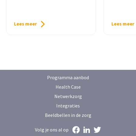
Therapieland en onderzoekers uit
het veld in gesprek gaan over de
Lees meer
Lees meer
Programma aanbod
Health Case
Netwerkzorg
Integraties
Beeldbellen in de zorg
Volg je ons al op