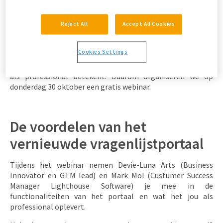
professionals toegang tot 550+ gevalideerde vragenlijsten,
direct in de vertrouwde omgeving van Therapieland. Dankzij
Reject All
Accept All Cookies
de integratie is er een naadloze koppeling tussen
vragenlijsten en e-healthprogramma’s.
Cookies Settings
We kunnen ons voorstellen dat je misschien vragen hebt
over dit vernieuwde vragenlijstportaal en wat het voor jou
als professional betekent. Daarom organiseren we op
donderdag 30 oktober een gratis webinar.
De voordelen van het
vernieuwde vragenlijstportaal
Tijdens het webinar nemen Devie-Luna Arts (Business
Innovator en GTM lead) en Mark Mol (Custumer Success
Manager Lighthouse Software) je mee in de
functionaliteiten van het portaal en wat het jou als
professional oplevert.