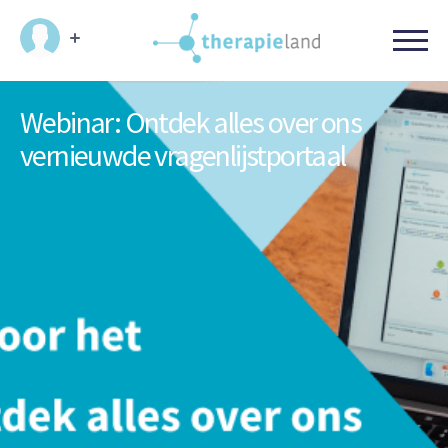
Webinar: Ontdek alles over ons
vernieuwde vragenlijstportaal