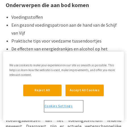
Onderwerpen die aan bod komen
Voedingsstoffen
Een gezond voedingspatroon aan de hand van de Schijf
van Vijf
Praktische tips voor voedzame tussendoortjes
De effecten van energiedrankjes en alcohol op het
mentale en fysieke welzijn
De relatie tussen voeding en gevoel
We use cookies to make your experience on our site as smooth as possible. This
helps us learn how the website is used, make improvements, and offer you more
Factoren die voedingskeuzes beïnvloeden, zoals social
relevant content.
media, omgeving of budget
Reject All
Accept All Cookies
Hoe is het programma ontwikkeld?
Cookies Settings
Voor de ontwikkeling van dit programma zijn de
Voedingsadviezen van het Voedingscentrum leidend
geweest. Daarnaast zijn er actuele wetenschappelijke