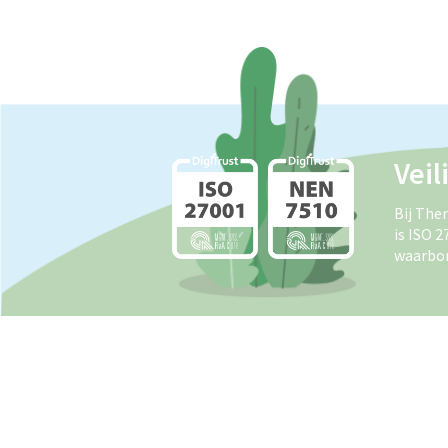
Veil
Bij The
is ISO 
waarbor