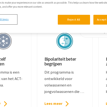
s to make your experience on our site as smooth as possible. This helps us learn how the websit
 and offer you more relevant content.
aardigheden
ttings
Reject All
Accept 
zelf
Bipolariteit beter
en
begrijpen
amma is een
Dit programma is
 van het ACT-
ontwikkeld voor
a.
volwassenen en
jongvolwassenen die de
diagnose bipolaire
r
Lees meer
stoornis hebben