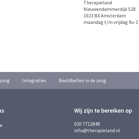
Therapieland
Nieuwendammerdijk 528
1023 BX Amsterdam
maandag t/m vrijdag 9u-1
zorg
Integraties
Beeldbellen in de zorg
ns
Wij zijn te bereiken op
020 7712848
ie
info@therapieland.nl