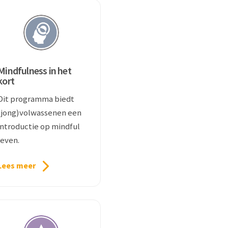
Mindfulness in het
kort
Dit programma biedt
(jong)volwassenen een
introductie op mindful
leven.
Lees meer