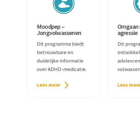
Moodpep –
Omgaan 
Jongvolwassenen
agressie
Dit programma biedt
Dit progr
betrouwbare en
ontwikkel
duidelijke informatie
adolescen
over ADHD-medicatie.
volwassen
grip op h
Lees meer
Lees mee
agressiep
willen kri