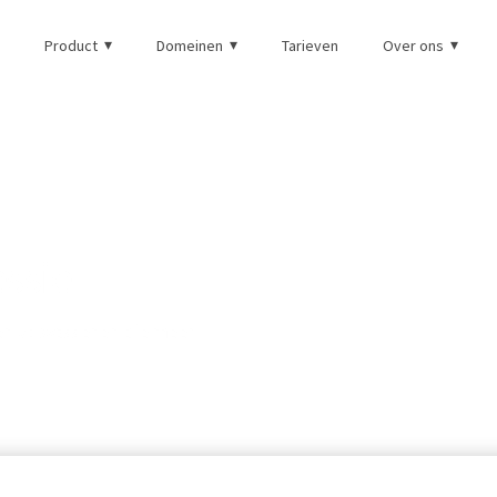
Product
Domeinen
Tarieven
Over ons
ssie
en volwassenen die meer