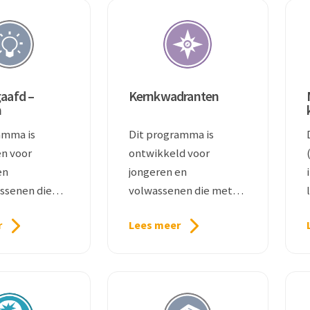
aafd –
Kernkwadranten
n
amma is
Dit programma is
n voor
ontwikkeld voor
en
jongeren en
ssenen die
volwassenen die met
fd zijn.
behulp van
r
Lees meer
kernkwadranten
zichzelf wat beter
willen leren begrijpen.