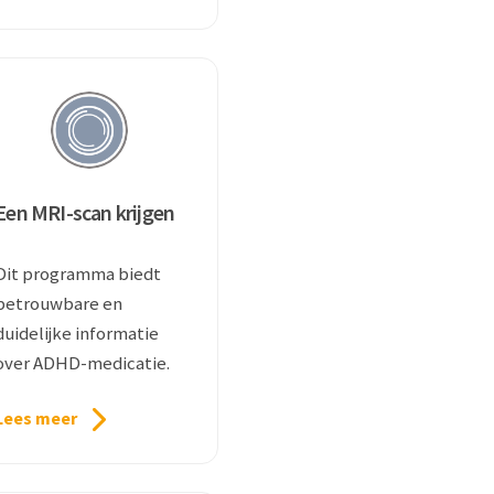
Een MRI-scan krijgen
Dit programma biedt
betrouwbare en
duidelijke informatie
over ADHD-medicatie.
Lees meer