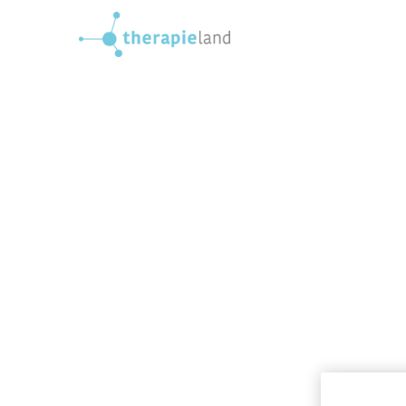
Omgaan met eigen agre
Dit programma is ontwikkeld voor adolescenten 
grip op hun agressieproblematiek willen krijgen.