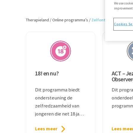
We use cookie
improvements,
Therapieland
/
Online programma’s
/
Zelfontwikkeling en v
Cookies Se
18! en nu?
ACT – Je
Observer
Dit programma biedt
Dit progr
ondersteuning de
onderdeel
zelfredzaamheid van
programm
jongeren die net 18 jaar
zijn of worden.
Lees meer
Lees mee