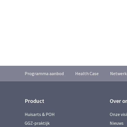
Programma aanbod
Health Case
Netwerk
Product
Over o
Huisarts & POH
Onze vis
GGZ-praktijk
Nieuws