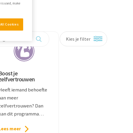
e is used, make
All Cookies
Kies je filter
Boost je
zelfvertrouwen
Heeft iemand behoefte
aan meer
zelfvertrouwen? Dan
kan dit programma
daarbij helpen.
Lees meer