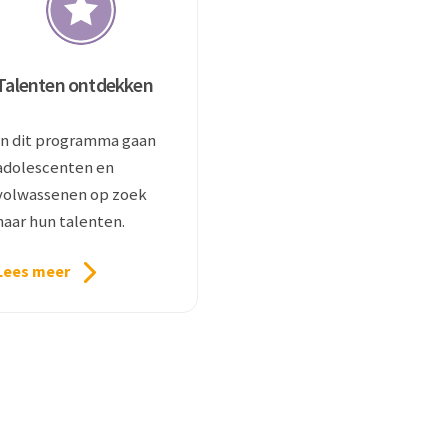
Talenten ontdekken
In dit programma gaan
adolescenten en
volwassenen op zoek
naar hun talenten.
Lees meer