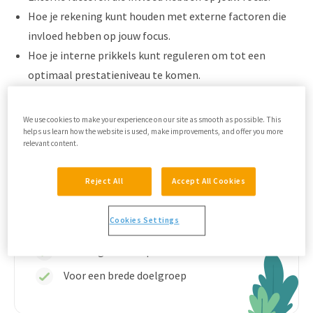
Hoe je rekening kunt houden met externe factoren die
invloed hebben op jouw focus.
Hoe je interne prikkels kunt reguleren om tot een
optimaal prestatieniveau te komen.
We use cookies to make your experience on our site as smooth as possible. This
helps us learn how the website is used, make improvements, and offer you more
relevant content.
Reject All
Accept All Cookies
Enkele voordelen van het programma
Cookies Settings
Informatie en handvatten
Inzichtgevende opdrachten
Voor een brede doelgroep