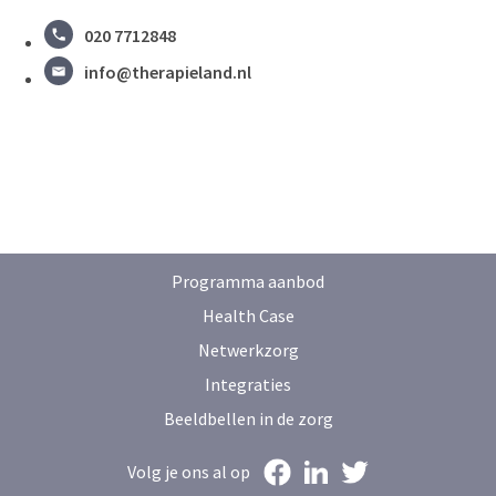
020 7712848
info@therapieland.nl
Programma aanbod
Health Case
Netwerkzorg
Integraties
Beeldbellen in de zorg
Volg je ons al op