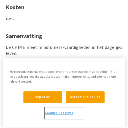
Kosten
n.v.t.
Samenvatting
De CHIME meet mindfulness-vaardigheden in het dagelijks
leven.
CHIME vs. de MAAS en de FFMQ
We use cookies to make your experience on our site as smooth as possible. This
helps us learn how the website is used, make improvements, and offer you more
relevant content.
De CHIME meet mindfulness-vaardigheden (gewaar
innerlijke ervaringen, gewaar externe ervaringen,
Reject All
Accept All Cookies
bewust handelen, niet oordelende/accepterende
houding, niet reactieve/gedecentreerde houding,
Cookies Settings
open/niet-vermijdende houding, relativeren van
gedachten en inzicht).