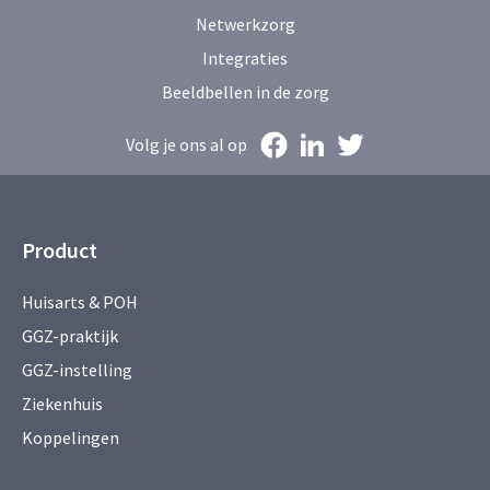
Netwerkzorg
Integraties
Beeldbellen in de zorg
Volg je ons al op
Product
Huisarts & POH
GGZ-praktijk
GGZ-instelling
Ziekenhuis
Koppelingen