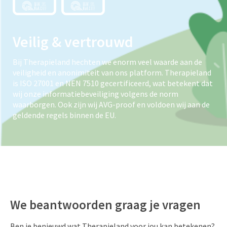
Veilig & vertrouwd
Bij Therapieland hechten we enorm veel waarde aan de
veiligheid en anonimiteit van ons platform. Therapieland
is ISO 27001 en NEN 7510 gecertificeerd, wat betekent dat
wij onze informatiebeveiliging volgens de norm
waarborgen. Ook zijn wij AVG-proof en voldoen wij aan de
geldende regels binnen de EU.
We beantwoorden graag je vragen
Ben je benieuwd wat Therapieland voor jou kan betekenen?