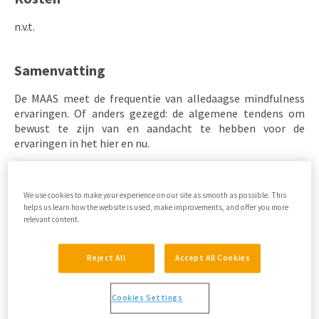
n.v.t.
Samenvatting
De MAAS meet de frequentie van alledaagse mindfulness
ervaringen. Of anders gezegd: de algemene tendens om
bewust te zijn van en aandacht te hebben voor de
ervaringen in het hier en nu.
Goed om te weten
We use cookies to make your experience on our site as smooth as possible. This
helps us learn how the website is used, make improvements, and offer you more
De relatief geringe lengte van de lijst en de eenvoudige en
relevant content.
generieke formulering van de vragen maken deze
vragenlijst geschikt voor gebruik in diverse therapie- en
trainingssettings.
Reject All
Accept All Cookies
Cookies Settings
MAAS vs. de CHIME en de FFMQ