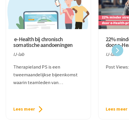
e-Health bij chronisch
22% minde
somatische aandoeningen
door e-He
lab
IJ-lab
IJ-lab
Therapieland PS is een
Post Views:
tweemaandelijkse bijeenkomst
waarin teamleden van
Therapieland en onderzoekers uit
het veld in gesprek gaan over de
Lees meer
Lees meer